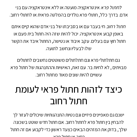
לחתול פרא
אינטראקציה מועטה או ללא אינטראקציה עם בני
אדם. בדרך כלל, חתולי פרא נולדים בהמלטה פראית או לחתולי רחוב.
חתול רחוב
חי בעבר עם או בסביבתו של בני אדם שהוא קיים איתם
באופן קבוע אינטראקציה. יכול להיות שזה היה חתול בית פעם או
חתול חוץ עם בעלים. עקב איבוד או נטישה, החתול איבד את הקשר
שלו לבעליו ונחשב לתועה.
גם חתלתולי פרא וגם חתלתולים משוטטים נחשבים לחתולים
מבויתים , לא לחיות בר. עם זאת, האישיות וההתנהגות של חתול פרא
עשויים להיות שונים מאוד מחתול רחוב.
כיצד לזהות חתול פראי לעומת
חתול רחוב
ישנם גם מאפיינים פיזיים וגם נטיות התנהגותיות שיכולים לעזור לך
להבחין בין חתול פרא לחתול רחוב. אם חתול חדש שוטט בשכונה
שלך, בדוק את המזהים הבאים כצעד ראשון כדי לקבוע אם זה חתול
רחוב או חתול פרא.