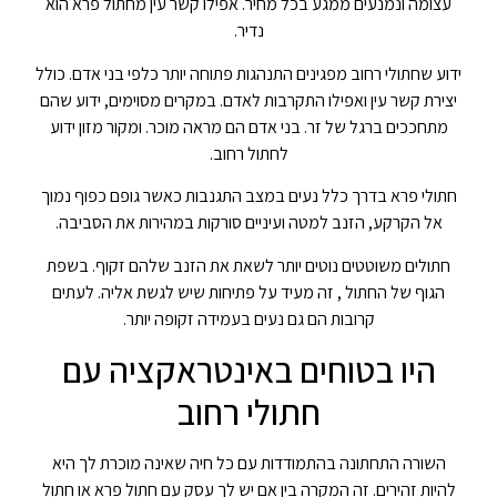
עצומה ונמנעים ממגע בכל מחיר. אפילו קשר עין מחתול פרא הוא
נדיר.
ידוע שחתולי רחוב מפגינים התנהגות פתוחה יותר כלפי בני אדם. כולל
יצירת קשר עין ואפילו התקרבות לאדם. במקרים מסוימים, ידוע שהם
מתחככים ברגל של זר. בני אדם הם מראה מוכר. ומקור מזון ידוע
לחתול רחוב.
חתולי פרא בדרך כלל נעים במצב התגנבות כאשר גופם כפוף נמוך
אל הקרקע, הזנב למטה ועיניים סורקות במהירות את הסביבה.
חתולים משוטטים נוטים יותר לשאת את הזנב שלהם זקוף. בשפת
הגוף של החתול , זה מעיד על פתיחות שיש לגשת אליה. לעתים
קרובות הם גם נעים בעמידה זקופה יותר.
היו בטוחים באינטראקציה עם
חתולי רחוב
השורה התחתונה בהתמודדות עם כל חיה שאינה מוכרת לך היא
להיות זהירים. זה המקרה בין אם יש לך עסק עם חתול פרא או חתול