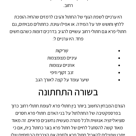
רחוב.
היו ערניים לשפת הגוף של החתול והגיבו לרמזים שהחיה הופכת
ללחץ וחושש יתר על המידה. או אפילו עוינת. כחתולים מבויתים, גם
חתולי פרא וגם חתולי רחוב עשויים להגיב בדרכים דומות כשהם חשים
פחד. היו ערניים ל:
שְׁרִיקוּת
עיניים מצומצמות
אוזניים עצומות
זנב זקוף וזיפי
שיער עומד על קצה לאורך הגב
בשורה התחתונה
הגורם המבחין החשוב ביותר בין חתולי פרא לעומת חתולי רחוב כרוך
בפרספקטיבה של החתלתול על בני האדם. חתולי פרא חסרים
סוציאליזציה אנושית ולכל מטרה מעשית נחשבים פראיים. זה מאוד
מאוד קשה להסתגל לחיים של חתול פרא בוגר כחתול בית, אם כי
ייתכן שתצליח להאכיל חתול פרא ולספק את הצרכים הבסיסיים שלו