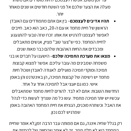
מעלה את הצער שלכם אל פני השטח חודשים או שנים מאוחר
יותר.
תהיו אדיבים לעצמכם
– בין אם אתם מתמודדים עם האובדן
הראשון של חיית מחמד או עם ה-20, כאב הוא כאב. חייבים
לאפשר לעצמנו להרגיש את אותו. זכרו שזה טבעי להתגעגע
לחיית המחמד. כפי ש"צער טוב" מציין, אנשים מתאבלים
ומכבדים את החיות האהובות שלהם כבר מאות שנים.
מצאו את מערכת התמיכה שלכם
– הישענו על חברים או בני
משפחה שמבינים מה עובר עליכם. אפשר למצוא קבוצות
תמיכה ומוקדי תמיכה מועילים. לאגודה לאובדן ושכול חיות
מחמד יש רשימה של קבוצות תמיכה, הן באינטרנט והן באופן
אישי. כמו גם יועצי אבל לתמיכה אחד על אחד.
החדשות הטובות: אתם לא לבד. להורים לחיות מחמד שמתאבלים
עכשיו יש יותר תמיכה מתמיד. עשו כל מה שצריך לעשות כדי לנהל
את האבל. וכשתהיו מוכנים, הנציחו את חיית המחמד האהובה באופן
שמרגיש לכם נכון.
רק בגלל שחיה איננה, גם אם ממותה עבר הרבה זמן,לא אומר שחיית
המחמד היא לא חלק ממך. זה לא אומר שהחוויה של להחזיק את