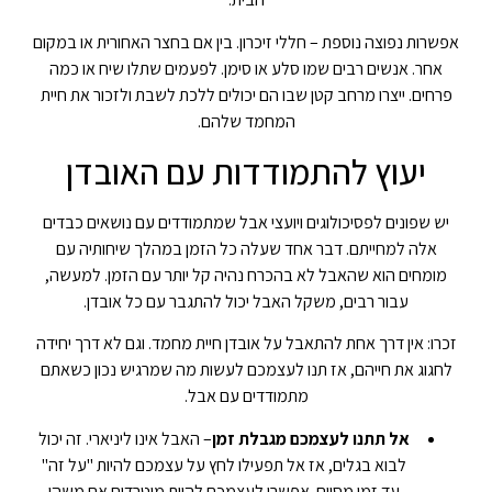
אפשרות נפוצה נוספת – חללי זיכרון. בין אם בחצר האחורית או במקום
אחר. אנשים רבים שמו סלע או סימן. לפעמים שתלו שיח או כמה
פרחים. ייצרו מרחב קטן שבו הם יכולים ללכת לשבת ולזכור את חיית
המחמד שלהם.
יעוץ להתמודדות עם האובדן
יש שפונים לפסיכולוגים ויועצי אבל שמתמודדים עם נושאים כבדים
אלה למחייתם. דבר אחד שעלה כל הזמן במהלך שיחותיה עם
מומחים הוא שהאבל לא בהכרח נהיה קל יותר עם הזמן. למעשה,
עבור רבים, משקל האבל יכול להתגבר עם כל אובדן.
זכרו: אין דרך אחת להתאבל על אובדן חיית מחמד. וגם לא דרך יחידה
לחגוג את חייהם, אז תנו לעצמכם לעשות מה שמרגיש נכון כשאתם
מתמודדים עם אבל.
אל תתנו לעצמכם מגבלת זמן
– האבל אינו ליניארי. זה יכול
לבוא בגלים, אז אל תפעילו לחץ על עצמכם להיות "על זה"
עד זמן מסוים. אפשרו לעצמכם להיות מוטרדים אם משהו