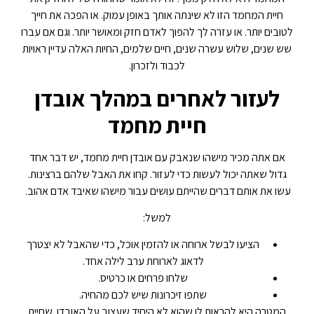
חיית המחמד הזו לא שינתה אותך באופן עמוק. או הפכה את חייך
לטובים יותר. או עזרה לך להפוך לאדם חזק ומאושר יותר. וגם אם עברו
שש שנים, שלוש עשרה שנים, חיים שלמים, החיות האלה עדיין ראויות
לכבוד ולזכרון.
לעזור לאחרים במהלך אובדן
חיית מחמד
אם אתה מכיר מישהו שנאבק עם אובדן חיית מחמד, יש דבר אחד
גדול שאתה יכול לעשות כדי לעזור. קחו את האבל שלהם ברצינות.
עשו את אותם דברים שהייתם עושים עבור מישהו שאיבד אדם אהוב.
למשל:
הציעו לבשל ארוחה או להזמין אוכל, כדי שהאבל לא יצטרך
לדאוג לארוחת ערב לילה אחד.
שלחו פרחים או כרטיס.
שתפו זיכרונות שיש לכם מהחיה.
המטרה היא להראות לו שהוא לא היחיד שעצוב על האובדן. שחיית