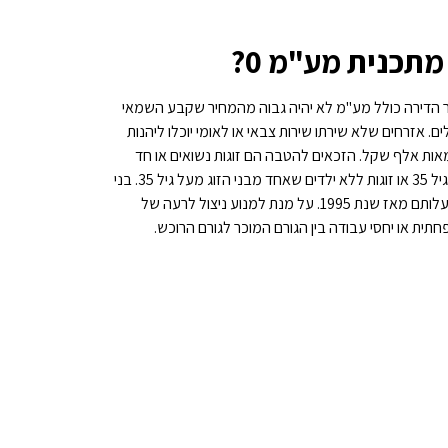
תכנית מע"מ 0?
הדירה כולל מע"מ לא יהיה גבוה מהמחיר שקבע השמאי
ר, ובכל מקרה לא יותר מ-1.6 מיליון שקלים. אזרחים שלא שירתו שירות צבאי או לאומי יוכלו ליהנות
אות אלף שקל. הזכאים להטבה הם זוגות נשואים או חד
מיניים או ידועים בציבור עם ילד אחד לפחות. וכן, רווקים מעל גיל 35 או זוגות ללא ילדים שאחד מבני הזוג מעל גיל 35. בני
הזוג יצטרכו להוכיח כי אין נכס בבעלותם ולא הייתה דירה בבעלותם מאז שנת 1995. על מנת למנוע ניצול לרעה של
תית או יחסי עבודה בין הגורם המוכר לגורם הרוכש.