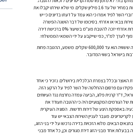
מתקרבת? לא מזמן פורסמו הקריטריונים לזכאות להטבה.
לפיהם יוצאי צבא ייהנו מפטור ממע"מ על רכישת דירות חדשות במחיר של עד 1.6 מיליון שקלים. מי שלא שירתו יקבלו את
י השר לפיד אמרו כי הוא עמד על דעתו בדיונים כי יש
רות צבאי או אזרחי. בסיכומו של דבר הושגה הפשרה
הבאה. תושב ישראל ששירת שירות צבאי, שירות לאומי או שירות אזרחי יזכה להטבת מע"מ בשיעור 0% ברכישת דירה
מי שלא יעמוד בקריטריונים, יכול לקבל את ההטבה רק בדירה ששוויה הוא עד 600,000 שקלים. משמע, ההטבה פחות
רבות בישראל בשווי המדובר.
האוצר ובכלל בצמרת הכלכלית בירושלים. נזכיר כי אחד
קידו עם פרסום ההחלטה של השר לפיד על הרקע הזה.
ראל, ד"ר קרנית פלוג, הביעה עמדה נחרצת נגד העיוותים
 של הגורמים המקצועיים היה כי ההטבה תעודד את
 בעיה באספקת היצע של דירות חדשות. הסוגיה העיקרית
ריטריונים. מעבר לעניין השירות הצבאי יש עוד
נאים הבאים. מלוא הזכויות בדירה נרכשו על ידי בני הזוג,
 בבעלות אחד מבני הזוג דירת מגורים. וכן, כל אחד מבני