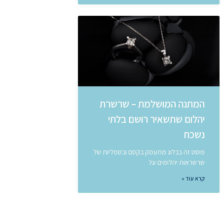
המתנה המושלמת – שרשרת
יהלום שתשאיר רושם בלתי
נשכח
פוסט זה בבלוג מתעמק בקסם ובסמליות של
שרשראות יהלומים על
קרא עוד »