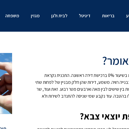
ע
בריאות
דיגיטל
לבית ולגן
מגזין
משפחה
משרד האוצר פרסם את נוסח החוק שיעניק הטבה של מע"מ בשיעור 0% ברכישת דירה ראשונה. התכנית נקראת
דירות בבנייה רוויה. משמע, דירות שהן חלק מבניין של לפחות שתי
ות בין שישים לבין מאה וארבעים מטר רבוע. זאת ועוד, שר
לו בהטבה. עוד נקבע שמי שניסה להתנדב לשירות ולא
תוכן