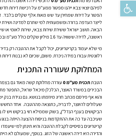
פתח סרגל נגישות
האם רפורמת
תכנית מע"מ 0
לרוכשי דירה ראשונה הולכת ו
הפטור על דירות שמחירן עד שש מאות אלף שקלים בלבד. דובר
לייצר העדפה ברורה ומשמעותית למי שתרם למדינה ושירת שי
ראשונה, לדירה ששוויה עד 1.6 מיליון שקלים כולל מע"מ ובכפוף לערך למ"ר, כפי שייקבע על ידי השמאי הממשלתי.
רלוונטית עבורו במידה ניכרת. משום, שכיום לא נבנות דירות 
המחלוקת שעוררה התכנית
הטבת
תכנית מע"מ 0
עוררה מחלוקת קשה מאוד גם בצמרת 
הבכירים במשרד האוצר, הכלכלן מיכאל שראל, התפטר מתפ
והוא אף פירסם מכתב חריג מיוזמתו בנושא. גם נגידת בנק יש
שעלולים להיווצר, לדבריה, כתוצאה מההטבה. אחד החששות
הביקושים בענף הנדל"ן, בשוק שממילא רווי בביקוש ויש לו
שעיכבה עד כה את ההתקדמות בניסוח ההצעה הייתה בנוגע לק
קריטריונים בסיסיים לקבלת ההטבה והיא תינתן למי שיעמדו בת
והדירה היא דירה ראשונה של הזוג. בנוסף, שמעולם לא הייתה