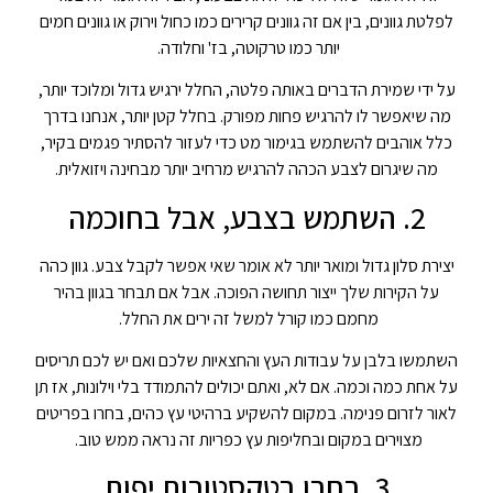
לפלטת גוונים, בין אם זה גוונים קרירים כמו כחול וירוק או גוונים חמים
יותר כמו טרקוטה, בז' וחלודה.
על ידי שמירת הדברים באותה פלטה, החלל ירגיש גדול ומלוכד יותר,
מה שיאפשר לו להרגיש פחות מפורק. בחלל קטן יותר, אנחנו בדרך
כלל אוהבים להשתמש בגימור מט כדי לעזור להסתיר פגמים בקיר,
מה שיגרום לצבע הכהה להרגיש מרחיב יותר מבחינה ויזואלית.
2. השתמש בצבע, אבל בחוכמה
יצירת סלון גדול ומואר יותר לא אומר שאי אפשר לקבל צבע. גוון כהה
על הקירות שלך ייצור תחושה הפוכה. אבל אם תבחר בגוון בהיר
מחמם כמו קורל למשל זה ירים את החלל.
השתמשו בלבן על עבודות העץ והחצאיות שלכם ואם יש לכם תריסים
על אחת כמה וכמה. אם לא, ואתם יכולים להתמודד בלי וילונות, אז תן
לאור לזרום פנימה. במקום להשקיע ברהיטי עץ כהים, בחרו בפריטים
מצוירים במקום ובחליפות עץ כפריות זה נראה ממש טוב.
3. בחרו בטקסטורות יפות