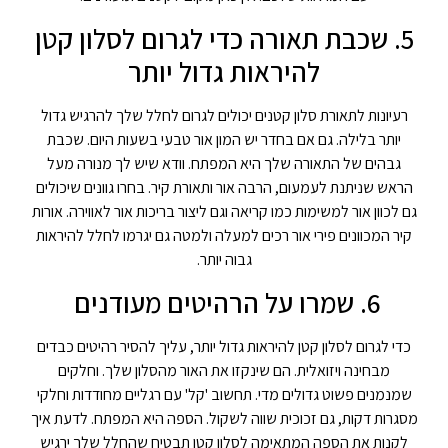
5. שכבת תאורה כדי לגרום לסלון קטן
להיראות גדול יותר
רעיונות לתאורת סלון קטנים יכולים לגרום לחלל שלך להרגיש גדול
יותר בלילה. גם אם בחדר יש המון אור טבעי בשעות היום. שכבת
גבהים של התאורה שלך היא המפתח. וודא שיש לך מנורה מעל
הראש שניתנת לעמעום, הרבה אור ותאורת קיר. בחרו גוונים שיכולים
גם לכוון אור למשימות כמו קריאה וגם ליצור בריכות אור לאווירה. אורות
קיר המכוונים פירי אור רכים למעלה ולמטה גם יגרמו לחלל להיראות
גבוה יותר.
6. שמרו על הרהיטים מעודנים
כדי לגרום לסלון קטן להיראות גדול יותר, עליך להסיר רהיטים כבדים
מבחינה ויזואלית. הם שינקזו את האור מהסלון שלך. וחלקים
שמנמנים פשוט גדולים מדי. תחשוב 'קל' עם רגליים מחודדות וחלקי
מסגרות דקות, גם זכוכית שווה לשקול. הספה היא המפתח. לדעת איך
לקנות את הספה המתאימה לסלון קטן תבטיח שהחלל שלך ירגיש