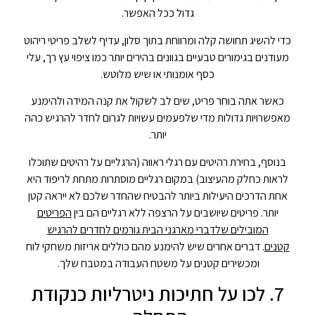
גדול ככל האפשר.
כדי להשיג תחושה קלה ומרווחת בתוך סלון, עדיף לשלב פריטי ריהוט
מעודנים בגימורים טבעיים בגוונים בהירים יותר כמו ציפוי עץ רך, עלי
כסף אומנותי או שיש מלוטש.
כאשר אתה בוחר פריט, שים לב לשקול את קנה המידה ולהימנע
מאפשרויות גדולות מדי שלפעמים עשויות לגרום לחדר להרגיש כהה
יותר.
בנוסף, בחירת רהיטים עם רגלי ראווה (הרגליים על רהיטים שתוכלו
לראות כחלק מהעיצוב) במקום רגליים מוסתרות מתחת לריפוד היא
אחת הדרכים היעילות ביותר להבטיח שהחדר שלכם לא ייראה קטן
יותר. פריטים שיושבים על הרצפה ללא רגליים הם בין
הפריטים
המובילים שלדברי מארגני הבית גורמים לחדרים להרגיש
קטנים
. דברים אחרים שיש להימנע מהם כוללים אריזות משחקי לוח
ומכשירים קטנים על משטח העבודה במטבח שלך.
7. לכו על חתיכות ניטרליות כנקודת