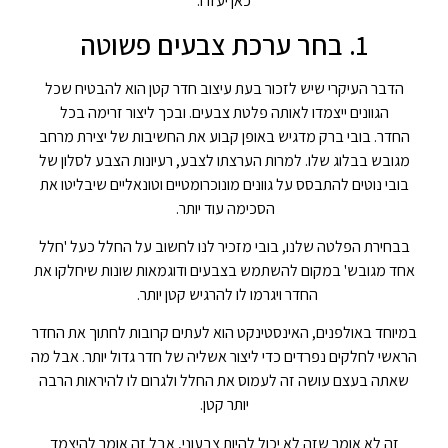
כאן יעזרו.
1. בחר ערכת צבעים פשוטה
הדבר העיקרי שיש לזכור בעת עיצוב חדר קטן הוא להבטיח שכל
הגוונים ייצמדו לאותה פלטת צבעים. ובכך ליצור זרימה בכל
החדר. בובי ברק מדגיש באופן קבוע את החשיבות של יצירת מרחב
מגובש בבלוג שלו. למרות הערצתו לצבע, רעיונות הצבע לסלון של
בובי נוטים להתבסס על גוונים מונוכרומטיים וטונאליים שיבליטו את
הסכימה עוד יותר.
בבחירת הפלטה שלנו, בובי מזכיר לנו לחשוב על החלל כעל 'חלל
אחד מגובש' במקום להשתמש בצבעים ודוגמאות שונות שיחלקו את
החדר ויגרמו לו להרגיש קטן יותר.
במיוחד באולפנים, האינסטינקט הוא לעתים קרובות לחתוך את החדר
הראשי לחלקים נפרדים כדי ליצור אשליה של חדר גדול יותר. אבל מה
שאתה בעצם עושה זה לעמוס את החלל ולגרום לו להיראות הרבה
יותר קטן.
זה לא אומר שזה לא יכול להיות צבעוני, אבל זה אומר להיצמד