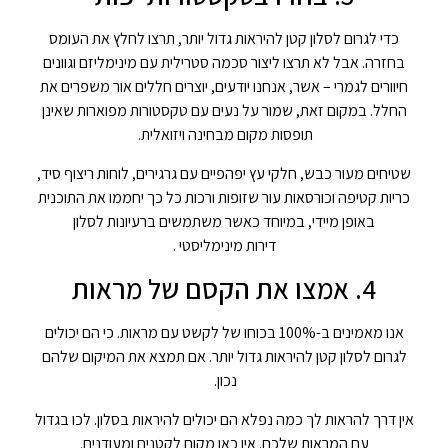
כדי לגרום לסלון קטן להיראות גדול יותר, תרצו לחלץ את העומס
בחזרה. אבל לא תרצו ליצור סכמה סטרילית עם מינימליזם וגוונים
חיוורים לגמרי – אשר, אנחנו יודעים, יוצרים חללים אור משפרים את
החלל. במקום זאת, שמור על נעים עם טקסטורות מפוארות שאינן
תופסות מקום מבחינה ויזואלית.
שטיחים מעור כבש, חלקי עץ יפהפיים עם גרגירים, לוחות ריצוף סיד,
כריות קטיפה וכורסאות עור שזופות ורכות כל כך יחממו את התוכנית
באופן מיידי, במיוחד כאשר משתמשים ברעיונות לסלון
דירות מינימליסטי .
4. אמצו את הקסם של מראות
אנו מאמינים ב-100% בכוחו של לקשט עם מראות. כי הם יכולים
לגרום לסלון קטן להיראות גדול יותר. אם תמצא את המיקום שלהם
נכון.
אין דרך להראות לך כמה נפלא הם יכולים להיראות בסלון. לכו בגדול
עם המראות שלכם. אין כאן מקום לקטנים ומעודנים.