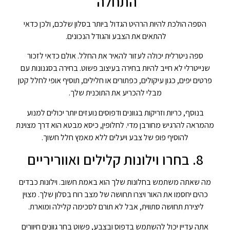
התחלה
הספה הולכת להיות הרהיט הגדול ביותר בסלון שלכם, ולכן כדאי
להתאים את הצבע והגודל הנכונים.
ספה ניטרלית יכולה לעזור להאיר את החלל. אולם כדאי לזכור
שנייטרלי לא חייב להיות בחירה בעיצוב פשוט. בחירה בסגנונות עם
פרטים יפים, כגון עיקולים, כפתורים או חלילים, תוסיף אופי לחלל קטן
מבלי להכריע את התוכנית שלך.
בנוסף, כריות וזריקות בגוונים ודפוסים נועזים יותר יכולים למנוע
מהמראה להרגיש מחורבן מדי. לחלופין, כיסא מבטא הוא דרך מצוינת
להוסיף פופ של צבע ויעלים ללא מאמץ חלל חשוך.
8. בחרו וילונות קלילים ואווריריים
מה שאתה משתמש בחלונות שלך הוא באמת חשוב. וילונות כבדים
כהים יחסמו את האור ויצרו תחושה של מצב רוח בסלון שלך. מצוין
ליצירת תחושה סתווית, אבל לא תורם לסכימה קלילה ומוארת.
אתה עדיין יכול להשתמש בדפוס ובצבע, פשוט בחר גוונים חיוורים