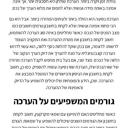
גוזלת זמן ויקרה ביותר. הערכת שולחן היא חסכונית יותר. אך אינה
אמינה באותה מידה ועשויה שלא לתפוס את מלוא הערך של נכס.
הערכת נסיעה היא הזולה ביותר ולעיתים המהירה ביותר. אבל היא גם
הכי פחות אמינה ועשויה שלא לקחת בחשבון גורמים חשובים כמו
מצב הפנים של הנכס. כאשר מחליטים באיזה סוג הערכה להשתמש,
חשוב לקחת בחשבון את מטרת ההערכה ואת התקציב העומד
לרשותו. לדוגמה, אם בנק שוקל להלוות כסף ללווה, הוא עשוי לדרוש
הערכה קונבנציונלית על מנת להעריך את דיוק הערך הנקוב של
הלווה של הנכס. מצד שני, אם בעל בית מחפש לקבל הערכה מהירה
של שווי הנכס שלו, הערכת שווי נסיעה עשויה להספיק. כמו כן, חשוב
לקחת בחשבון את הניסיון והכישורים של המטפל המבצע את
ההערכה. שכן, הידע והמומחיות שלו יכולים להשפיע על הדיוק
והאמינות של ההערכה.
גורמים המשפיעים על הערכה
כאשר מחליטים האם להתייעץ עם שמאי מקרקעין, חשוב לקחת
בחשבון את הגורמים השונים שיכולים להשפיע על שמאות. הגורם
החשוב ביותר הוא מצב הנכס. השמאי ישקול את השטח של הנכס,