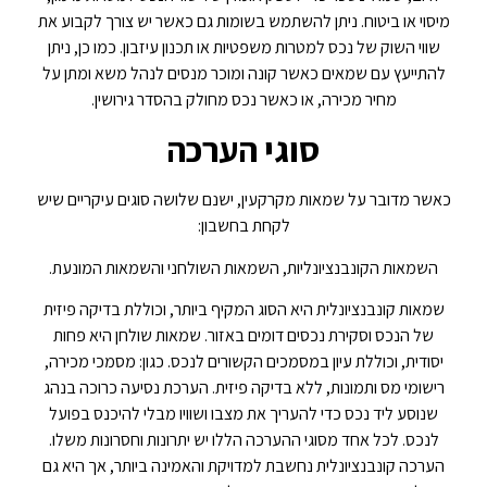
מיסוי או ביטוח. ניתן להשתמש בשומות גם כאשר יש צורך לקבוע את
שווי השוק של נכס למטרות משפטיות או תכנון עיזבון. כמו כן, ניתן
להתייעץ עם שמאים כאשר קונה ומוכר מנסים לנהל משא ומתן על
מחיר מכירה, או כאשר נכס מחולק בהסדר גירושין.
סוגי הערכה
כאשר מדובר על שמאות מקרקעין, ישנם שלושה סוגים עיקריים שיש
לקחת בחשבון:
השמאות הקונבנציונליות, השמאות השולחני והשמאות המונעת.
שמאות קונבנציונלית היא הסוג המקיף ביותר, וכוללת בדיקה פיזית
של הנכס וסקירת נכסים דומים באזור. שמאות שולחן היא פחות
יסודית, וכוללת עיון במסמכים הקשורים לנכס. כגון: מסמכי מכירה,
רישומי מס ותמונות, ללא בדיקה פיזית. הערכת נסיעה כרוכה בנהג
שנוסע ליד נכס כדי להעריך את מצבו ושוויו מבלי להיכנס בפועל
לנכס. לכל אחד מסוגי ההערכה הללו יש יתרונות וחסרונות משלו.
הערכה קונבנציונלית נחשבת למדויקת והאמינה ביותר, אך היא גם