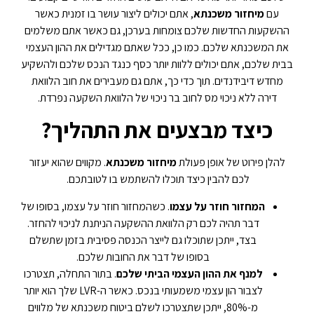
עם
מיחזור משכנתא
, אתם יכולים ליצור עושר בו זמנית כאשר
ההשקעות החדשות שלכם צומחות בערכן, גם כאשר אתם משלמים
את המשכנתא שלכם. כמו כן, ככל שאתם מגדילים את ההון העצמי
בבית שלכם, אתם יכולים ללוות יותר כסף כנגד הנכס שלכם ולהשקיע
מחדש דיבידנדים. תוך כדי כך, אתם גם מעבירים את חוב הלוואת
דירה ללא ניכוי מס לחוב בר ניכוי של הלוואת השקעה נפרדת.
כיצד מבצעים את התהליך?
להלן פירוט של אופן פעולת
מיחזור משכנתא
. מקווים שהוא יעזור
לכם להבין כיצד תוכלו להשתמש בו לטובתכם.
המחזור חוזר על עצמו
. כשהמחזור חוזר על עצמו, בסופו של
דבר תהיה לכם רק הלוואת ההשקעה הניתנת לניכוי להחזר.
בצד, ייתכן שתוכלו גם לייצר הכנסה פסיבית בזמן שתשלם
בסופו של דבר את החובות שלכם.
למנף את ההון העצמי הביתי שלכם
. בתור התחלה, תצטרכו
לצבור הון עצמי משמעותי בנכס. כאשר ה-LVR שלך הוא יותר
מ-80%, ייתכן שתצטרכו לשלם ביטוח משכנתא של מלווים