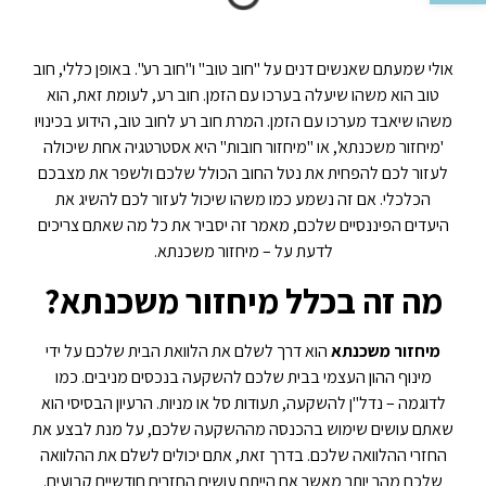
אולי שמעתם שאנשים דנים על "חוב טוב" ו"חוב רע". באופן כללי, חוב
טוב הוא משהו שיעלה בערכו עם הזמן. חוב רע, לעומת זאת, הוא
משהו שיאבד מערכו עם הזמן. המרת חוב רע לחוב טוב, הידוע בכינויו
'מיחזור משכנתא', או "מיחזור חובות" היא אסטרטגיה אחת שיכולה
לעזור לכם להפחית את נטל החוב הכולל שלכם ולשפר את מצבכם
הכלכלי. אם זה נשמע כמו משהו שיכול לעזור לכם להשיג את
היעדים הפיננסיים שלכם, מאמר זה יסביר את כל מה שאתם צריכים
לדעת על – מיחזור משכנתא.
מה זה בכלל מיחזור משכנתא?
מיחזור משכנתא
הוא דרך לשלם את הלוואת הבית שלכם על ידי
מינוף ההון העצמי בבית שלכם להשקעה בנכסים מניבים. כמו
לדוגמה – נדל"ן להשקעה, תעודות סל או מניות. הרעיון הבסיסי הוא
שאתם עושים שימוש בהכנסה מההשקעה שלכם, על מנת לבצע את
החזרי ההלוואה שלכם. בדרך זאת, אתם יכולים לשלם את ההלוואה
שלכם מהר יותר מאשר אם הייתם עושים החזרים חודשיים קבועים.