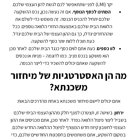
יקר (LMI) לפני שתתאפשר לכם לגשת להון העצמי שלכם.
המתינו לכסף הנוסף.
אם זה נעשה נכון, נכס ההשקעה
שלכם יתחיל להכניס הכנסה. זה משמש כדי לשלם את
הלוואת הבית שלכם באמצעות החזרי הלוואה נוספים. ככל
שההחזרים יגדלו, כך גם ההון העצמי של הבית שלכם יגדל.
כעת תוכלו ללוות יותר כסף להשקעה.
לוו כספים
. כעת אתם לווים כסף כנגד הבית שלכם. לאחר מכן
הוא מושקע בנכס מניב. כמו לדוגמה – מניות או נכסים
להשקעה שאתם יכולים להשכיר כדי לייצר הכנסה.
מה הן האסטרטגיות של מיחזור
משכנתא?
אתם יכולים ליישם מיחזור משכנתא באחת מהדרכים הבאות:
ירחון
. בשיטה זו, תצטרכו למנף חלק מההון העצמי הביתי שלכם
בשביל ליצור פיצול הלוואה נפרד. לאחר מכן, אתם מכניסים את ההון
העצמי לחשבון קיזוז חדש המצורף לפיצול ההלוואה החדש שלכם.
במקום להשקיע, אתם משתמשים בחסכונות החודשיים שלכם, כדי