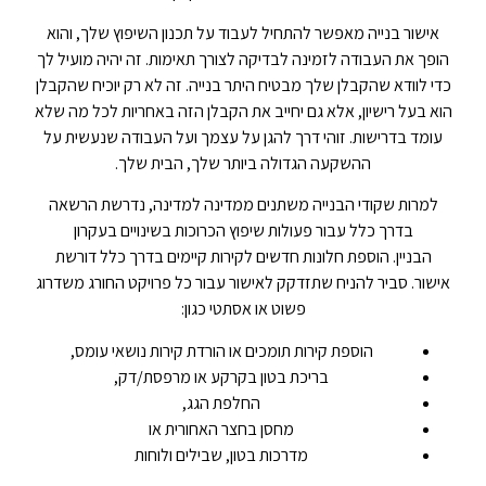
אישור בנייה מאפשר להתחיל לעבוד על תכנון השיפוץ שלך, והוא
הופך את העבודה לזמינה לבדיקה לצורך תאימות. זה יהיה מועיל לך
כדי לוודא שהקבלן שלך מבטיח היתר בנייה. זה לא רק יוכיח שהקבלן
הוא בעל רישיון, אלא גם יחייב את הקבלן הזה באחריות לכל מה שלא
עומד בדרישות. זוהי דרך להגן על עצמך ועל העבודה שנעשית על
ההשקעה הגדולה ביותר שלך, הבית שלך.
למרות שקודי הבנייה משתנים ממדינה למדינה, נדרשת הרשאה
בדרך כלל עבור פעולות שיפוץ הכרוכות בשינויים בעקרון
הבניין. הוספת חלונות חדשים לקירות קיימים בדרך כלל דורשת
אישור. סביר להניח שתזדקק לאישור עבור כל פרויקט החורג משדרוג
פשוט או אסתטי כגון:
הוספת קירות תומכים או הורדת קירות נושאי עומס,
בריכת בטון בקרקע או מרפסת/דק,
החלפת הגג,
מחסן בחצר האחורית או
מדרכות בטון, שבילים ולוחות