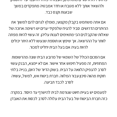
ולהשאיר אותך ללא מטבח או חדר אמבטיה מתפקדים במשך
שבועות וקנס כבד.
אם אתה משתמש בקבלן מקצועי, מומלץ לגרום להם למשוך את
ההיתרים הדרושים. סביר להניח שלפקידי ערים יש רשימה ארוכה של
שאלות שהקבלנים הכי מתאימים לענות עליהן. זה עשוי להיות מפתה
לוותר על ההרשאה. אך שיפוץ או תוספת שנעשו ללא היתר יכולים
להיות בעיה אם בעל הבית יחליט למכור.
אם הסכום הכולל של השמאי של מרובע הבית שונה מהרשומות
המחוזיות, זה מפעיל חיפוש אחר אישור. אם לא יימצא, הבנק עשוי
לסרב להנפיק הלוואה על הבית. בשוק הדיור של היום, בנייה בלתי
חוקית מהווה סיכון עבור המלווה. חברת ביטוח אש, למשל, עשויה
לסרב לכבד תביעה.
לפעמים יש בעיית חיווט שגורמת לבית להישרף עד היסוד. במקרה
כזה חברת הביטוח של בעל הבית עלולה לסרב לכסות את האובדן.