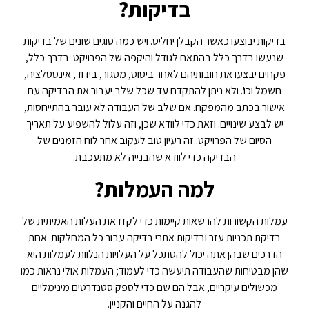
בדיקות?
בדיקות יבוצעו כאשר הקבלן יחליט. ויש כמה סוגים שונים של בדיקות
שנעשו בדרך כלל בהתאם לגודל והיקפה של הפרויקט. בדרך כלל,
פקחים יבצעו את חובותיהם לאחר ביסוס, מסגור, בידוד, אינסטלציה,
חשמל וכו'. ולא ניתן להתקדם עד שכל שלב יעבור את הבדיקה עם
אישור בכתב מהמפקח. אם שלב של העבודה לא עובר בהתייחסות,
יש לבצע שינויים. וזאת כדי לוודא שכן, וזה עלול להשפיע על תאריך
הסיום של הפרויקט. זה רעיון טוב לעקוב אחר לוח הזמנים של
הבדיקה כדי לוודא שהבנייה לא מתעכבת.
למה העמלות?
עמלות הקשורות להרשאות קיימות כדי לקזז את העלות האמיתית של
בדיקת תכניות עזר ובדיקות אתרי בדיקה עבור כל המחלקות. אחת
הדרכים שבהן אתה יכול להסתכל על העלויות הנלוות לעמלות היא
שהן מבטיחות שהעבודה תיעשה כדי לעמוד; העמלות אולי נראות כמו
מכשולים עיקריים, אבל הם שם כדי לספק סטנדרטים מינימליים
להגנה על החיים והקניין.