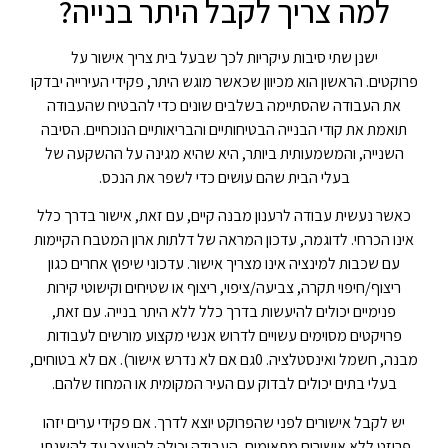
למה צריך לקבל היתר בנייה?
ישנן שתי סיבות עיקריות לכך שבעל בית צריך אישור על
פרוקטים. הראשון הוא מכיוון שכאשר מוגש היתר, פקידי העירייה יבדקו
את העבודה שהסתיימה בשלבים שונים כדי להבטיח שהעבודה
תואמת את קודי הבנייה הבטיחותיים והבריאותיים הנוכחיים. הסיבה
השנייה, והמשמעותית ביותר, היא שהיא מגינה על ההשקעה של
בעלי הבית שהם עושים כדי לשפר את הנכס.
כאשר נעשית עבודה לרענון מבנה קיים, עם זאת, אישור בדרך כלל
אינו הכרחי. לדוגמה, עדכון המראה של דלתות ארון המטבח הקיימות
עם שכבות למינציה אינו מצריך אישור. עדכוני שיפוץ אחרים כגון
ריצוף/חיפוי תקרה, צביעה/ציפוי, ריצוף או שטיחים וקישוטי קירות
פנימיים יכולים להיעשות בדרך כלל ללא היתר בנייה. עם זאת,
פרויקטים מסוימים עשויים לדרוש אנשי מקצוע מורשים לעבודות
מבנה, חשמל ואינסטלציה. 0גם אם לא נדרש אישור). אם לא בטוחים,
בעלי בתים יכולים לבדוק עם העיר המקומית או המחוז שלהם.
יש לקבל אישורים לפני שהפרוקט יוצא לדרך. אם פקידי ערים יזהו
פרוזט ללא אישורים מתאימים, העבודה יכולה להיעצר עד להשגתן.