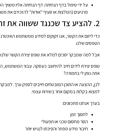
על ידי טיפול בדף הנחיתה: דף הנחיתה אליו משויך הט
מרגיעים (המלצות או סעיף "אודות" להזכירם את מט
2. להציע צד שכנגד ששווה את זה
כדי ליזום את הקשר, אנו זקוקים למידע ממשתמש האינטרנט
הטפסים שלנו.
אבל למה שמבקר יסכים למלא את טופס יצירת הקשר שלנו? ה
טופס יצירת לידים חייב להיחשב כעסקה. עבור המשתמש, המצ
אתה נותן לי בתמורה?
לכן, ההצעה או התוכן המובטחים חייבים לספק ערך. למבקר לא
למצוא בקלות במקום אחר בשירות עצמי.
בערך אנחנו מתכוונים:
לחסוך זמן
הסר מחסום טכני או תפעולי
חיבור מידע מפוזר והפיכתו לנגיש יותר