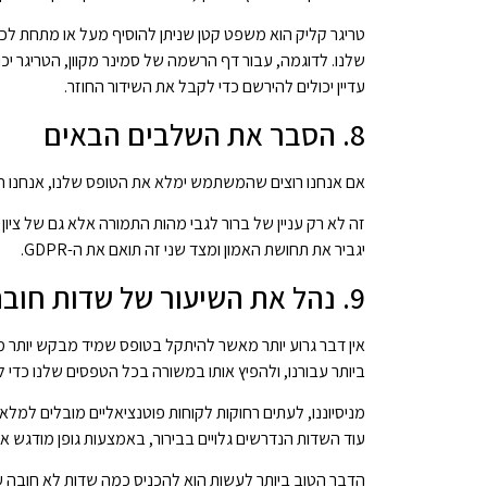
טריגר קליק הוא משפט קטן שניתן להוסיף מעל או מתחת לכ
שלנו. לדוגמה, עבור דף הרשמה של סמינר מקוון, הטריגר יכ
עדיין יכולים להירשם כדי לקבל את השידור החוזר.
8. הסבר את השלבים הבאים
אם אנחנו רוצים שהמשתמש ימלא את הטופס שלנו, אנחנו חי
זה לא רק עניין של ברור לגבי מהות התמורה אלא גם של ציו
יגביר את תחושת האמון ומצד שני זה תואם את ה-GDPR.
9. נהל את השיעור של שדות חובה ושדות לא חובה
אין דבר גרוע יותר מאשר להיתקל בטופס שמיד מבקש יותר מד
ביותר עבורנו, ולהפיץ אותו במשורה בכל הטפסים שלנו כדי
מניסיוננו, לעתים רחוקות לקוחות פוטנציאליים מובלים למ
עוד השדות הנדרשים גלויים בבירור, באמצעות גופן מודגש או
הדבר הטוב ביותר לעשות הוא להכניס כמה שדות לא חובה עב