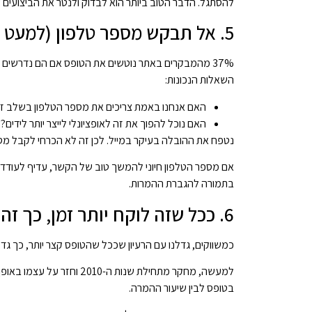
להסתגל. הדבר הטוב ביותר הוא לבדוק ולנטר את הביצועים 
5. אל תבקש מספר טלפון (למעט כאשר יש צורך!)
37% מהמבקרים באתר נוטשים את הטופס אם הם נדרשים 
השאלות הנכונות:
האם אנחנו באמת צריכים את מספר הטלפון בשלב זה
האם נוכל להפוך את זה לאופציונלי לייצר יותר לידים?
נטפח את ההובלה בעיקר במייל. לכן זה לא הכרחי לקבל מס
אם מספר הטלפון חיוני להמשך טוב של הקשר, עדיף לעודד מ
בתמורה להגברת ההמרות.
6. ככל שזה לוקח יותר זמן, כך זה יותר גרוע?
כמשווקים, גדלנו עם הרעיון שככל שהטופס קצר יותר, כך גדל
למעשה, מחקר מתחילת שנות ה-
בטופס לבין שיעור ההמרה.