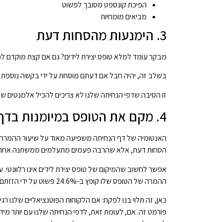
הפיכת קונספט מסובך לפשוט
מביאים מומחיות
3. הימנעות מהסחות דעת
מבקר עומד למלא טופס יצירת לידים? גם אם קצת מוקדם לפ
בשלב זה, יהיה חבל אם דעתם מוסחת על ידי בקשה נוספת וי
זו הסיבה שדפי הנחיתה שלנו לא צריכים להכיל אלמנטים 
4. מקם את הטופס במיומנות בדף הנחיתה
האנטומיה של דף הנחיתה משפיעה מאוד על שיעור ההמרה ש
הסחות דעת, אלא שהרבה פעמים מתעלמים ממשתנה אחר הק
אפשר לחשוב שהמיקום של טופס יצירת לידים אינו רלוונטי.
ההמרה של הטופס שלו קופץ ב-24.6% פשוט על ידי הזזתם מצד שמאל לצד ימין של הדף.
כאן, זה תלוי בנו לפקח: אם הלקוחות הפוטנציאליים שלנו ר
פורמט זה. אם, לעומת זאת, לדפי הנחיתה שלנו עם יותר מידע ו