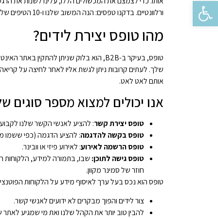
פתח סרגל נגישות
אותו. כדי לצמצם את המכשולים הללו, עלינו לשנות את הרג
ורלוונטיים. בדקנו טפסים: הנה המשוב שלנו ו-10 הטיפים שלנו ליצירת טפסי B2B חכמים ולשיפור יצירת הלידים שלך.
מהו טופס יצירת לידים?
טופס, בעיקר ב-B2B, הוא בלוק שניתן להתקין 
שלך. לעתים קרובות ניתן לגשת אליו לאחר לחיצה על קריא
אותם לאט לאט.
אנו יכולים למצוא מספר סוגים של
טופס יצירת קשר
: להציע לאנשי הקשר שלנו לקבוע 
טופס בקשה להדגמה
: להציע הדגמה (כפי ששמו מר
טופס הרשמה לאירוע
: לאירוע פיזי או וובינר.
טופס גישה לתוכן:
שבו, בתמורה למידע, הלקוחות הפו
חוזר של סמינר מקוון.
טופס הוא נכס בעל ערך לאיסוף מידע על הלקוחות הפוטנציא
צור לידים והפוך מבקרים לא ידועים לאנשי קשר.
להבין טוב יותר את הקהל שלנו ואת מי שמגיע לאתר ש