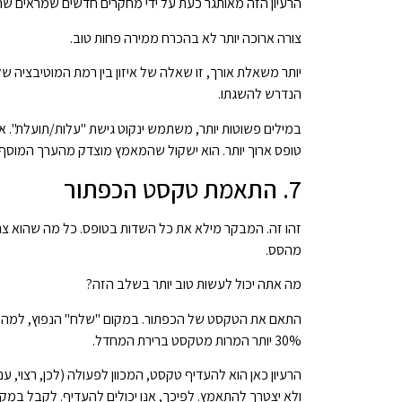
הרעיון הזה מאותגר כעת על ידי מחקרים חדשים שמראים שהק
צורה ארוכה יותר לא בהכרח ממירה פחות טוב.
יותר משאלת אורך, זו שאלה של איזון בין רמת המוטיבצי
הנדרש להשגתו.
במילים פשוטות יותר, משתמש ינקוט גישת "עלות/תועלת". א
טופס ארוך יותר. הוא ישקול שהמאמץ מוצדק מהערך המוסף
7. התאמת טקסט הכפתור
זהו זה. המבקר מילא את כל השדות בטופס. כל מה שהוא צריך
מהסס.
מה אתה יכול לעשות טוב יותר בשלב הזה?
התאם את הטקסט של הכפתור. במקום "שלח" הנפוץ, למה לא
30% יותר המרות מטקסט ברירת המחדל.
הרעיון כאן הוא להעדיף טקסט, המכוון לפעולה (לכן, רצוי
ולא יצטרך להתאמץ. לפיכך, אנו יכולים להעדיף. לקבל במק