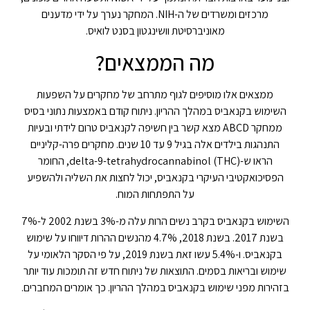
מרכזים ומשרדים של ה-NIH. המחקר נערך על ידי מדענים
מאוניברסיטת וושינגטון בסנט לואיס.
מה הממצאים?
ממצאים אלו מוסיפים לגוף מתרחב של מחקרים על השפעות
השימוש בקנאביס במהלך ההריון. ניתוח קודם באמצעות נתוני בסיס
ממחקר ABCD מצא קשר בין חשיפה לקנאביס טרום לידתי ובעיות
התנהגות בילדים אלה בגיל 9 עד 10 שנים. מחקרים פרה-קליניים
הראו ש-delta-9-tetrahydrocannabinol (THC), החומר
הפסיכואקטיבי העיקרי בקנאביס, יכול לחצות את השליה ולהשפיע
על התפתחות המוח.
השימוש בקנאביס בקרב נשים הרות עלה מ-3% בשנת 2002 ל-7%
בשנת 2017. בשנת 2018, 4.7% מהנשים ההרות דיווחו על שימוש
בקנאביס. ו-5.4% עשו זאת בשנת 2019, על פי הסקר הלאומי על
שימוש ובריאות בסמים. התוצאות של ניתוח חדש זה תומכות עוד יותר
בזהירות מפני שימוש בקנאביס במהלך ההריון. כך אומרים המחברים.