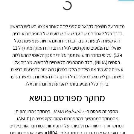
מדובר על חשיפה לקנאביס לפני לידה לאחר אמצע השליש הראשון.
בדרך כלל לאחר חמישה עד שישה שבועות של התפתחות עוברית.
היא קשורה לבעיות קשב, חברתיות והתנהגותיות שנמשכות ככל
שהילדים הפגועים מתקדמים לגיל ההתבגרות המוקדמת. (גיל 11
ו-12). על פי מחקר חדש שנתמך על ידי המכון הלאומי להתעללות
בסמים (NIDA), חלק מהמכונים הלאומיים לבריאות. מצבים אלו
עשויים להעמיד את הילדים הללו בסיכון גבוה יותר להפרעות בריאות
נפשיות. וכן לשימוש בסמים בגיל ההתבגרות המאוחרת. כאשר הנוער
בדרך כלל הפגיע ביותר להפרעות והתנהגויות אלו.
מחקר מפורסם בנושא
מחקר זה פורסם ב-
JAMA Pediatrics
. במחקר ניתחו נתונים
מהמחקר המתמשך בהתפתחות המוח הקוגניטיבית (ABCD).
המחקר ארוך הטווח הגדול ביותר על התפתחות המוח ובריאות בילדים
ובני נוער בארצות הברית. הנתמך על ידי NIDA ותשעה אחרים מכונים,