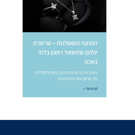
המתנה המושלמת – שרשרת
יהלום שתשאיר רושם בלתי
נשכח
פוסט זה בבלוג מתעמק בקסם ובסמליות
של שרשראות יהלומים על
קרא עוד »