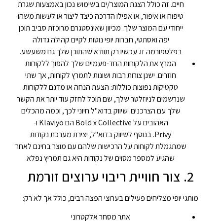
חיים. זה כולל הצגת המוצר/ים בשימוש נכון באמצעות שגרת
טיפוח או איפור, או אפילו הדרכה כיצד ליצור או לעשות משהו
ייחודי עם המוצר שלך. מכיוון שאינסטגרם מרוכזת סביב תוכן
יפה ואסתטי, חברות יופי נוטות לקיים קהילה גדולה
בפלטפורמה זו. עכשיו רק תוודא שהתוכן שלך גם משעשע.
המרץ את הלקוחות החד-פעמיים שלך להפוך ללקוחות
חוזרים. ישנן צורות רבות ושונות לתמרץ לקוחות, אך שתי
טקטיקות נפוצות כוללות: הצעת הנחה או מדגם ללקוחות
שנרשמים לניוזלטר שלך, שם תוכל לחזק עוד יותר את הקשר
שלך עם הצרכנים. שיווק בדוא"ל חיוני לכך, וכמה מהכלים
האהובים על Bold x Collective הם Klaviyo ו-
Privy. בנוסף לשיווק בדוא"ל, יצירת מערכת נקודות
שמתגמלת לקוחות על הרכישות שלהם עם מוצר בחינם לאחר
שהגיע למספר מסוים של נקודות היא גם תמריץ נפלא
2. צור חוויית ריבוי ערוצים זורמת
מותגי יופי מצליחים פעילים בערוצי הפצה רבים, כולל אך לא רק:
אתר מסחר אלקטרוני