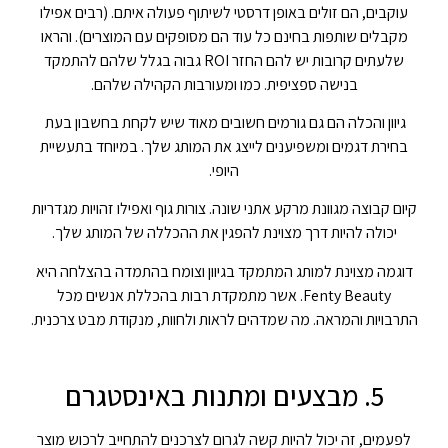
עוקבים, הם זולים באופן דרסטי לשיתוף פעולה איתם. (רבים אפילו
מקבלים שותפות בחינם כל עוד הם מסופקים עם המוצרים). והראו
שלעתים קרובות יש להם החזר ROI גבוה בגלל שלהם להתמקד
בנישה ספציפית. כמו ומעורבות הקהילה שלהם.
גיוון והכלה הם גם גורמים חשובים מאוד שיש לקחת בחשבון בעת ​​
בחירת דגמים ומשפיענים לייצג את המותג שלך. במיוחד בתעשיית
היופי.
קיום קבוצה מגוונת מרקע אתני שונה. צורות גוף ואפילו זהויות מגדריות
יכולה להיות דרך מצוינת להפגין את ההכללה של המותג שלך.
דוגמה מצוינת למותג המתמקד בגיוון וצומח בהתמדה בהצלחה היא
Fenty Beauty. אשר מתמקדת רבות בהכללת אנשים מכל
התרבויות והמראה. מה שמדהים לראות ולחוות, מנקודת מבט צרכנית.
5. מבצעים ומתנות באינסטגרם
לפעמים, זה יכול להיות קשה לגרום לצרכנים להתחייב לרכוש מוצר