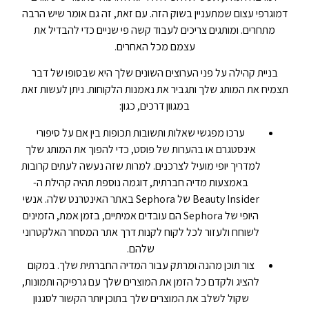
דמוגרפי עצום שמתעניין בשוק הזה. עם זאת, זה גם אומר שיש הרבה
מתחרים. ומותגים צריכים לעבוד קשה פי שניים כדי להבדיל את
עצמם מכל האחרים.
בניית קהילה על פני הערוצים השונים שלך היא שבסופו של דבר
תצמיח את המותג שלך ותגביר את נאמנות הלקוחות. ניתן לעשות זאת
במגוון דרכים, כגון:
ערכו מפגשי שאלות ותשובות תכופות בין אם על סיפורי
אינסטגרם או בהערות של פוסט, כדי להפוך את המותג שלך
למדריך יופי מועיל לצרכנים. למרות שזה נעשה לעתים קרובות
באמצעות מדיה חברתית, דוגמה נוספת תהיה קהילת ה-
Beauty Insider של Sephora באתר האינטרנט שלה. אנשי
היופי של Sephora הם עובדים אמיתיים, בזמן אמת, הזמינים
לשוחח ולעזור לכל לקוח לקנות דרך אתר המסחר האלקטרוני
שלהם.
צור תוכן מהנה ומרתק עבור המדיה החברתית שלך. במקום
להציג ולקדם כל הזמן את המוצרים שלך עם גרפיקה ותמונות,
שקול לשלב את המוצרים שלך בתוכן יותר הקשור לסגנון