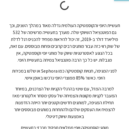
תעשיית היופי והקוסמטיקה העולמית גדלה מאוד במהלך השנים, וכך
גם הפוטנציאל השיווקי שלה. מוערך בתעשייה מרשימה של 532
מיליארד דולר ב-2019, זה יכול להיראות מפחיד להכניס רגל לדלת
של שוק רווי כזה עבור מותגים רבים קרובים ופחות מבוססים. עם זאת,
בכל הנוגע לאסטרטגיות שיווק של מותגי יופי וקוסמטיקה, אין
מגבלות. יש כל כך הרבה פוטנציאל צמיחה בתעשיית היופי.
לפני המגיפה, חנויות קוסמטיקה כמו Sephora או שלטו במכירות
היופי. כאשר 85% ממוצרי היופי נרכשו באופן אישי.
למרבה המזל, עם שינוי בהרגלי הקניות של הצרכנים, במיוחד
המעבר לקניות מקוונות והצמיחה של עסקי מסחר אלקטרוני מאז
תחילת המגיפה, למותגים חדשים וקטנים יותר הייתה הזדמנות
להצמיח את העסקים שלהם ולהתחרות במותגים מבוססים יותר
באמצעות שיווק דיגיטלי.
מותגי קוסמטיקה ויופי ממלאים תפקיד מרכזי בתעשיית