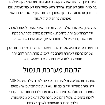
בעת חינוך ילד עם הפרעת קשב וריכוז, בחרו את המאבקים שלכם
בחוכמה. אתם לא רוצה שהילד ירגיש כאילו הוא לא יכול לעשות שום
דבר נכון. או שהוא כל הזמן מסתבך בצרות. מתן אפשרות להתנהגויות
מסוימות להחליק יכול לעזור.
לפעמים, לאפשר השלכות טבעיות יותר הגיוני מאשר לנסות לשכנע
ילד לבחור טוב יותר. לדוגמה, אם ילדכם מסרב לקחת הפסקה
מהמשחק כדי לאכול ארוחת צהריים, פשוט הניחו את האוכל.
התוצאה הטבעית היא שסביר להניח שהם יהיו רעבים מאוחר יותר. לכן
יצטרכו לחכות לארוחת הערב כדי לאכול. מחר, תהיה להם יותר
מוטיבציה לאכול ארוחת צהריים כשהיא תוגש.
הקמת מערכת תגמול
מערכות תגמול יכולות להיות דרך מצוינת לעזור לילדים עם ADHD
להישאר במסלול. ילדים עם ADHD לעתים קרובות משתעממים
ממערכות תגמול מסורתיות הדורשות מהם לחכות יותר מדי זמן כדי
לזכות בתגמול. שקול להקים מערכת כלכלת אסימונים שעוזרת
לילדך להרוויח אסימונים לאורך כל היום.