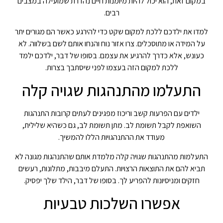
במקום זאת, הוא יכול להיות מיומנות חיים נהדרת שמועילה במצבים
רבים.
למדו את ילדכם ללכת למקום שקט כדי להירגע כאשר הם מגורים יתר
על המידה או מתוסכלים. צרו אזור נוח והנחו אותם לשם בשלווה. לא
כעונש, אלא כדרך להרגיע את עצמם. בסופו של דבר, ילדכם ילמד
ללכת למקום הזה בעצמו לפני שיסתבך בצרות.
התעלמו מהתנהגות שגויה קלה
ילדים עם הפרעות קשב וריכוז מפגינים לעתים קרובות התנהגות
השואפת לקבל תשומת לב. מתן תשומת לב, גם כשהיא שלילית,
מעודד את ההתנהגויות הללו להמשיך.
התעלמות מהתנהגות שגויה קלה מלמדת אותם שהתנהגות מגונה לא
תביא להם את התוצאות הרצויות. התעלם מיבבות, מתלונות, רעשים
חזקים ומניסיונות להפריע לך. בסופו של דבר, הילד שלך יפסיק.
אפשרו השלכות טבעיות