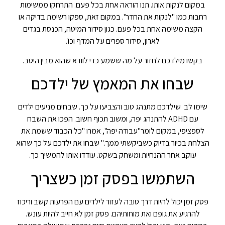
במקום לנקות אותו. תנו הוראה אחת בכל פעם. התרחקו ממשימות
רחבות כמו "לנקות את החדר". במקום זאת, ספקו רשימת בדיקה או
הקצה משימה אחת בכל פעם. כגון סידור המיטה, הכנסת בגדים
לארון, סידור ספרים על המדף וכו'.
בקשו מילדכם לחזור על מה ששמע כדי לוודא שהוא מבין היטב.
שבחו את המאמץ של ילדכם
שימו לב שילדכם מתנהג טוב והצביעו על כך. שבחים מניעים ילדים
עם ADHD להתנהג יפה, ומשוב תכוף חשוב. הפכו את השבח
לספציפי, במקום לומר"עבודה יפה", אמרו "כל הכבוד ששמת את
הצלחת בכיור בדיוק כשביקשתי ממך." שבחו את ילדכם על כך שהוא
עוקב אחר ההנחיות ומשחק בשקט. עודדו אותו להמשיך כך.
השתמשו בפסק זמן כשצריך
פסק זמן יכול להיות דרך טובה לעזור לילדים עם הפרעות קשב וריכוז
להרגיע את גופם ואת מוחותיהם. פסק זמן לא חייב להיות עונש.