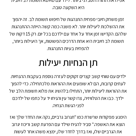
אפילו את ההורה הסבלני ביותר. לילד עם ADHD תשומת לב חיובית
היא השקעה טובה.
זמן משחק חיובי מפחית התנהגות של חיפוש תשומת לב. זה יהפוך
את ההשלכות ליעילות יותר. לא משנה כמה קשה הייתה ההתנהגות
שלהם. הקדישו זמן אחד על אחד עם ילדכם בכל יום. רק 15 דקות של
תשומת לב חיובית היא אחת הדרכים הפשוטות, אך היעילות ביותר,
להפחית בעיות התנהגות.
תן הנחיות יעילות
ילדים עם טווחי קשב קצרים זקוקים לעזרה נוספת בעקבות ההנחיות.
לעתים קרובות, הם לא שומעים את ההוראות מלכתחילה. כדי להפוך
את ההוראות ליעילות יותר, התחילו בלהשיג את מלוא תשומת הלב של
ילדך. כבו את הטלוויזיה, צרו קשר עין והניחו יד על כתפו של ילדכם
לפני הגשת הנחיה.
הימנע מפקודות שרשרת כמו "תגרוב גרביים, נקה את החדר שלך ואז
הוצא את האשפה." סביר להניח שילד עם הפרעת קשב וריכוז יגרוב
את הגרביים שלו, ואז בדרך לחדר שלו, ימצא משהו אחר לעשות