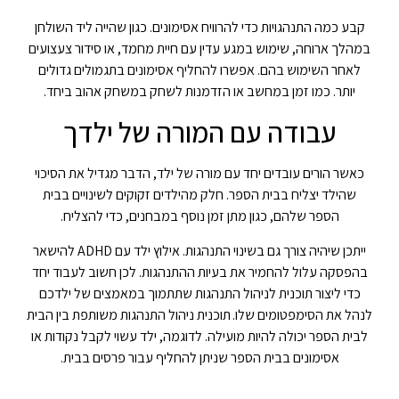
קבע כמה התנהגויות כדי להרוויח אסימונים. כגון שהייה ליד השולחן
במהלך ארוחה, שימוש במגע עדין עם חיית מחמד, או סידור צעצועים
לאחר השימוש בהם. אפשרו להחליף אסימונים בתגמולים גדולים
יותר. כמו זמן במחשב או הזדמנות לשחק במשחק אהוב ביחד.
עבודה עם המורה של ילדך
כאשר הורים עובדים יחד עם מורה של ילד, הדבר מגדיל את הסיכוי
שהילד יצליח בבית הספר. חלק מהילדים זקוקים לשינויים בבית
הספר שלהם, כגון מתן זמן נוסף במבחנים, כדי להצליח.
ייתכן שיהיה צורך גם בשינוי התנהגות. אילוץ ילד עם ADHD להישאר
בהפסקה עלול להחמיר את בעיות ההתנהגות. לכן חשוב לעבוד יחד
כדי ליצור תוכנית לניהול התנהגות שתתמוך במאמצים של ילדכם
לנהל את הסימפטומים שלו.
תוכנית ניהול התנהגות משותפת בין הבית
לבית הספר יכולה להיות מועילה. לדוגמה, ילד עשוי לקבל נקודות או
אסימונים בבית הספר שניתן להחליף עבור פרסים בבית.