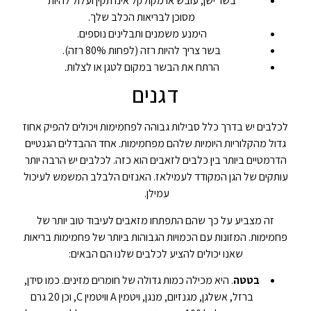
בשר ישן, עובש או מקולקל אינו תקין ועלול להיות
מסוכן לבריאות הכלב שלך.
הימנע משמנים ותבלינים נוספים.
בשר צריך להיות רזה (לפחות 80% רזה).
הרתח את הבשר במקום לטגן או לצלות.
דגנים
לכלבים יש בדרך כלל סבילות גבוהה לפחמימות ויכולים להפיק אחוז
גדול מהקלוריות היומיות שלהם מפחמימות. אחד ההבדלים הגנטיים
הדרמטיים ביותר בין כלבים לזאבים הוא כזה. לכלבים יש הרבה יותר
עותקים של הגן המקודד לעמילאז. האנזים הלבלב המשמש לעיכול
עמילן.
זה מצביע על כך שהם התפתחו מזאבים לעיבוד טוב יותר של
פחמימות. המזונות עם הכמויות הגבוהות ביותר של פחמימות בריאות
שאנו יכולים להציע לכלבים שלנו הם הבאים:
בטטה
. היא מכילה כמות גדולה של חומרים מזינים. כמו סידן,
ברזל, אשלגן, מגנזיום, מנגן, ויטמין A וויטמין C, וכן 20 גרם