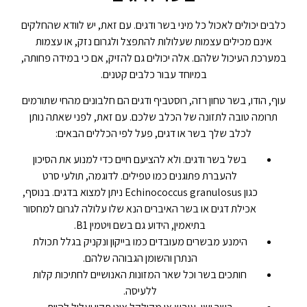
כלבים יכולים לאכול כל מיני בשר ודגים. עם זאת, יש לוודא שהחלקים
אינם מכילים עצמות שעלולות להתפצל ולגרום נזק, או עצמות
במערכת העיכול שלהם. אלה יכולים גם להזיק, אם כי במידה פחותה,
במיוחד עבור כלבים קטנים.
עוף, הודו, בשר טחון רזה, רוסטביף ודגים הם חלבונים מהחי שתורמים
תרומה טובה לתזונה של הכלב שלכם. עם זאת, לפני שאתה נותן
לכלב שלך בשר או דגים, פעל לפי הכללים הבאים:
בשל בשר ודגים. ולא להציעם חיים כדי למנוע את הסיכון
להעברת פתוגנים כמו טפילים. לדוגמה, תולעי סרט
כגון Echinococcus granulosus ניתן למצוא בדגים. בנוסף,
אכילת דגים או בשר האיברים הנא שלו עלולה לגרום למחסור
בתיאמין, הידוע גם בשם ויטמין B1.
הימנע מבשרים מעובדים כמו בייקון ונקניק בגלל תכולת
הנתרן והשומן הגבוהה שלהם.
חותכים בשר וכל שאר המזונות האנושיים לחתיכות קלות
ללעיסה.