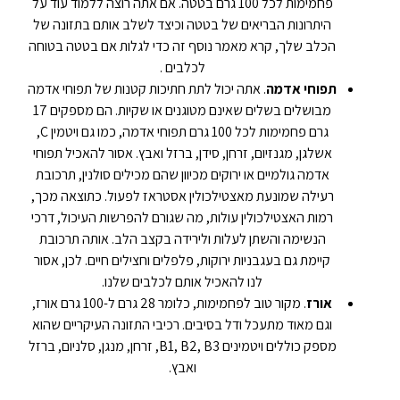
פחמימות לכל 100 גרם בטטה. אם אתה רוצה ללמוד עוד על
היתרונות הבריאים של בטטה וכיצד לשלב אותם בתזונה של
הכלב שלך, קרא מאמר נוסף זה כדי לגלות אם בטטה בטוחה
לכלבים .
תפוחי אדמה
. אתה יכול לתת חתיכות קטנות של תפוחי אדמה
מבושלים בשלים שאינם מטוגנים או שקיות. הם מספקים 17
גרם פחמימות לכל 100 גרם תפוחי אדמה, כמו גם ויטמין C,
אשלגן, מגנזיום, זרחן, סידן, ברזל ואבץ. אסור להאכיל תפוחי
אדמה גולמיים או ירוקים מכיוון שהם מכילים סולנין, תרכובת
רעילה שמונעת מאצטילכולין אסטראז לפעול. כתוצאה מכך,
רמות האצטילכולין עולות, מה שגורם להפרשות העיכול, דרכי
הנשימה והשתן לעלות ולירידה בקצב הלב. אותה תרכובת
קיימת גם בעגבניות ירוקות, פלפלים וחצילים חיים. לכן, אסור
לנו להאכיל אותם לכלבים שלנו.
אורז
. מקור טוב לפחמימות, כלומר 28 גרם ל-100 גרם אורז,
וגם מאוד מתעכל ודל בסיבים. רכיבי התזונה העיקריים שהוא
מספק כוללים ויטמינים B1, B2, B3, זרחן, מנגן, סלניום, ברזל
ואבץ.